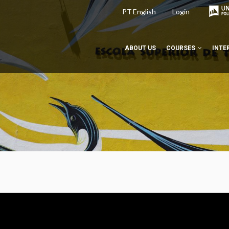
PT
English
Login
ABOUT US
COURSES
INTE