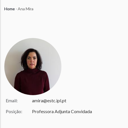
Home
-
Ana Mira
Breadcrumb
Ana Mira
Email:
amira@estc.ipl.pt
Posição:
Professora Adjunta Convidada