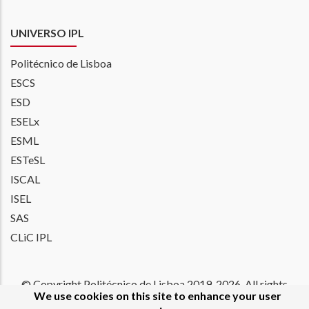
UNIVERSO IPL
Politécnico de Lisboa
ESCS
ESD
ESELx
ESML
ESTeSL
ISCAL
ISEL
SAS
CLiC IPL
© Copyright Politécnico de Lisboa 2019-
2026. All rights
We use cookies on this site to enhance your user
reserved. |
Accessibility
|
Privacy Policy