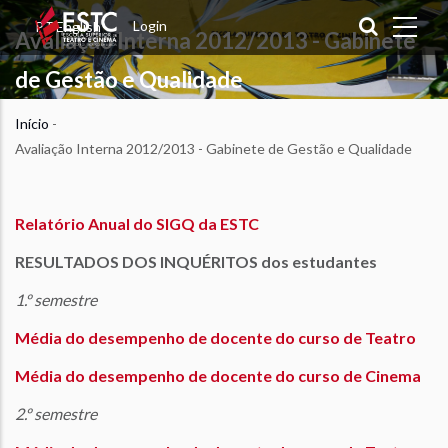
Passar
Login
PT
English
Avaliação Interna 2012/2013 - Gabinete
para
o
de Gestão e Qualidade
conteúdo
principal
Início
-
Navegação
Avaliação Interna 2012/2013 - Gabinete de Gestão e Qualidade
estrutural
Relatório Anual do SIGQ da ESTC
RESULTADOS DOS INQUÉRITOS
dos estudantes
1
.º semestre
Média do desempenho de docente do curso de Teatro
Média do desempenho de docente do curso de Cinema
2.º semestre