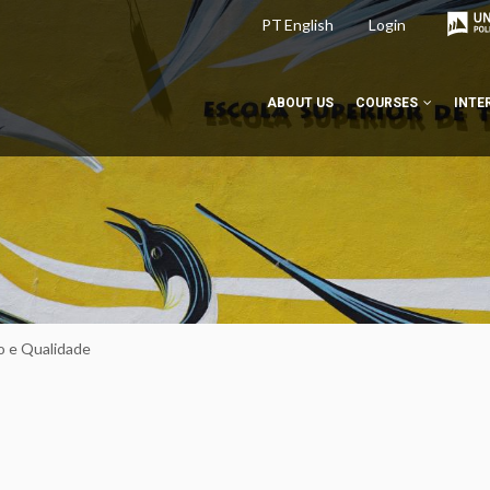
PT
English
Login
ABOUT US
COURSES
INTE
o e Qualidade