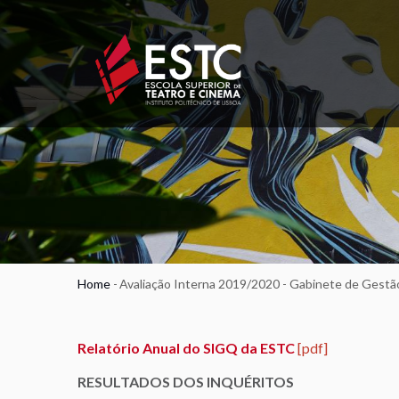
Skip
to
main
content
Home
-
Avaliação Interna 2019/2020 - Gabinete de Gestã
Breadcrumb
Relatório Anual do SIGQ da ESTC
[pdf]
RESULTADOS DOS INQUÉRITOS