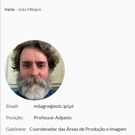
Início
-
João Milagre
Navegação
estrutural
João Milagre
Email:
milagre@estc.ipl.pt
Posição:
Professor Adjunto
Gabinete:
Coordenador das Áreas de Produção e Imagem