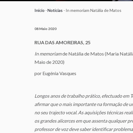
Início
-
Notícias
-
In memoriam Natália de Matos
Navegação
estrutural
08 Maio 2020
RUA DAS AMOREIRAS, 25
In memoriam
de Natália de Matos (Maria Natál
Maio de 2020)
por Eugénia Vasques
Longos anos de trabalho prático, efectuado em 
afirmar que o mais importante na formação de um 
no seu trajecto vocal. As aquisições técnicas re
os grandes alicerces em que assenta qualquer prof
professor de voz deve saber identificar problem