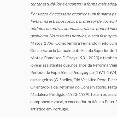
tentar estudá-los e encontrar a forma mais adequ
Por vezes, é necessário recorrer a um foniatra p
Feita uma estroboscopia, o professor de voz é i
nódulos ou outras anomalias, não se poderá inicia
problema. No caso dos nódulos, ou em fase opera
Matos, 1996) Como lembra Fernando Heitor, um a
Conservatório (actualmente Escola Superior de T
Mota e Francisco D’Orey (1931-2020) e também
jovens assistentes que, nos anos da Reforma Ve
Período de Experiência Pedagógica (1971-1974), 
estrangeiros (G. Shelley, Old Vc; Nico Pepe, Picc
Orientadora da Reforma do Conservatório. Natál
Madalena Perdigão (1923-1989), foram os assiste
componente vocal, o encenador britânico Peter B
artístico em Portugal.