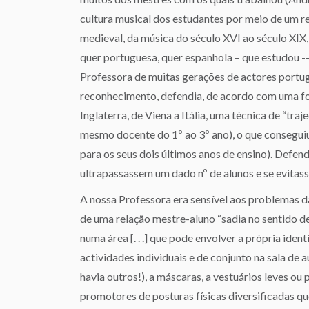
cultura musical dos estudantes por meio de um re
medieval, da música do século XVI ao século XIX
quer portuguesa, quer espanhola – que estudou -
Professora de muitas gerações de actores portu
reconhecimento, defendia, de acordo com uma fo
Inglaterra, de Viena a Itália, uma técnica de “tr
mesmo docente do 1º ao 3º ano), o que conseguiu 
para os seus dois últimos anos de ensino). Defend
ultrapassassem um dado nº de alunos e se evitass
A nossa Professora era sensível aos problemas d
de uma relação mestre-aluno “sadia no sentido de
numa área [. . .] que pode envolver a própria iden
actividades individuais e de conjunto na sala de a
havia outros!), a máscaras, a vestuários leves ou
promotores de posturas físicas diversificadas que