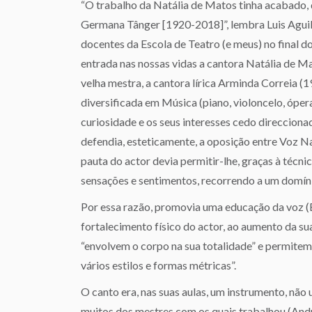
“O trabalho da Natália de Matos tinha acabado, 
Germana Tânger [1920-2018]”, lembra Luis Aguil
docentes da Escola de Teatro (e meus) no final do
entrada nas nossas vidas a cantora Natália de Ma
velha mestra, a cantora lírica Arminda Correia 
diversificada em Música (piano, violoncelo, óper
curiosidade e os seus interesses cedo direccion
defendia, esteticamente, a oposição entre Voz N
pauta do actor devia permitir-lhe, graças à técni
sensações e sentimentos, recorrendo a um domíni
Por essa razão, promovia uma educação da voz (
fortalecimento físico do actor, ao aumento da su
“envolvem o corpo na sua totalidade” e permitem 
vários estilos e formas métricas”.
O canto era, nas suas aulas, um instrumento, não
muitos dos mestres com os quais trabalhou (Andr