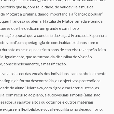
pertório que ia, com felicidade, do vaudeville à música
, de Mozart a Brahms, dando importância à “canção popular”
-, quer francesa ou alemã. Natália de Matos, amada e temida
gueses que lhe dedicam um grande e carinhoso
rmação epocal que a conduziu da Suiça à França, da Espanha a
ajecto vocal”, uma pedagogia de continuidade (alunos com o
durante os seus quase trinta anos de carreira (excepção feita
ia, igualmente, que as turmas da disciplina de Voz não
e, conscienciosamente, a massificação.
a voz e das cordas vocais dos indivíduos e ao estabelecimento
 atingir, de forma descontraída, os objectivos pretendidos
tidade do aluno.” Marcava, com rigor e carácter austero, as
ula, com recurso ao piano, a audiovisuais simples (aliás, não
 pesados, a sapatos altos ou coturnos e outros materiais
 exigissem flexibilidade vocal e equilíbrio no desequilíbrio.