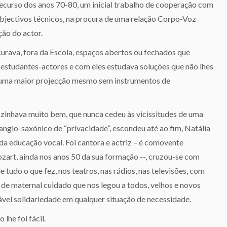
ecurso dos anos 70-80, um inicial trabalho de cooperação com
bjectivos técnicos, na procura de uma relação Corpo-Voz
ção do actor.
curava, fora da Escola, espaços abertos ou fechados que
 estudantes-actores e com eles estudava soluções que não lhes
 uma maior projecção mesmo sem instrumentos de
ozinhava muito bem, que nunca cedeu às vicissitudes de uma
anglo-saxónico de “privacidade”, escondeu até ao fim, Natália
 da educação vocal. Foi cantora e actriz – é comovente
zart, ainda nos anos 50 da sua formação --, cruzou-se com
e tudo o que fez, nos teatros, nas rádios, nas televisões, com
o de maternal cuidado que nos legou a todos, velhos e novos
rável solidariedade em qualquer situação de necessidade.
lhe foi fácil.