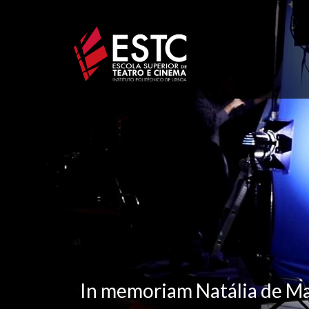
Passar
para
o
conteúdo
principal
In memoriam Natália de M