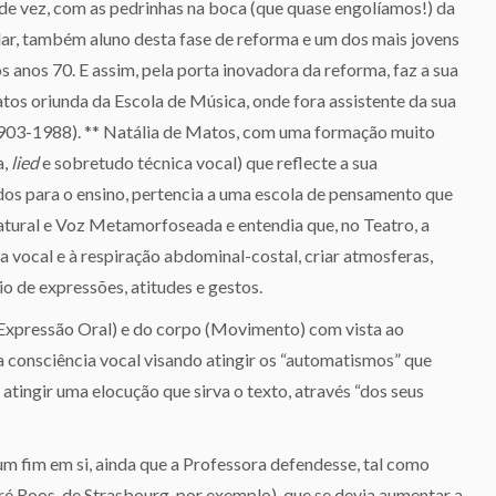
de vez, com as pedrinhas na boca (que quase engolíamos!) da
ar, também aluno desta fase de reforma e um dos mais jovens
s anos 70. E assim, pela porta inovadora da reforma, faz a sua
tos oriunda da Escola de Música, onde fora assistente da sua
(1903-1988). ** Natália de Matos, com uma formação muito
a,
lied
e sobretudo técnica vocal) que reflecte a sua
ados para o ensino, pertencia a uma escola de pensamento que
atural e Voz Metamorfoseada e entendia que, no Teatro, a
ca vocal e à respiração abdominal-costal, criar atmosferas,
o de expressões, atitudes e gestos.
Expressão Oral) e do corpo (Movimento) com vista ao
a consciência vocal visando atingir os “automatismos” que
atingir uma elocução que sirva o texto, através “dos seus
 um fim em si, ainda que a Professora defendesse, tal como
é Roos, de Strasbourg, por exemplo), que se devia aumentar a