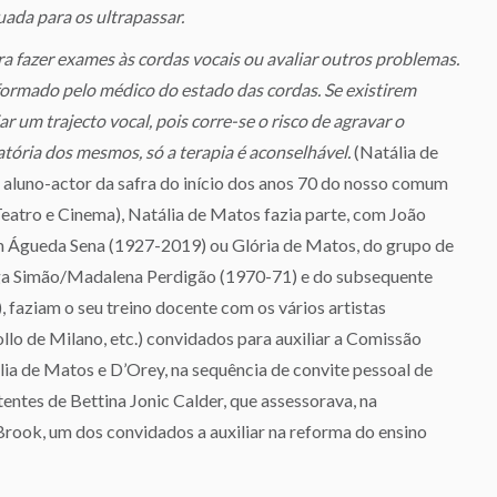
ada para os ultrapassar.
ara fazer exames às cordas vocais ou avaliar outros problemas.
nformado pelo médico do estado das cordas. Se existirem
r um trajecto vocal, pois corre-se o risco de agravar o
tória dos mesmos, só a terapia é aconselhável.
(Natália de
luno-actor da safra do início dos anos 70 do nosso comum
eatro e Cinema), Natália de Matos fazia parte, com João
 Águeda Sena (1927-2019) ou Glória de Matos, do grupo de
iga Simão/Madalena Perdigão (1970-71) e do subsequente
faziam o seu treino docente com os vários artistas
ollo de Milano, etc.) convidados para auxiliar a Comissão
ia de Matos e D’Orey, na sequência de convite pessoal de
ntes de Bettina Jonic Calder, que assessorava, na
rook, um dos convidados a auxiliar na reforma do ensino