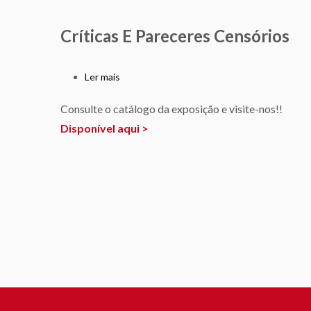
estrutural
Críticas E Pareceres Censórios
Ler mais
sobre
Críticas
Consulte o catálogo da exposição e visite-nos!!
e
Disponível aqui >
pareceres
censórios