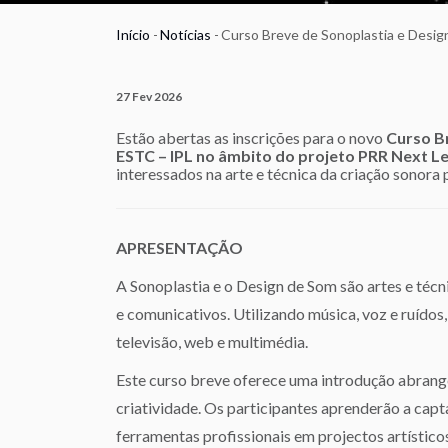
Início
-
Notícias
-
Curso Breve de Sonoplastia e Desig
Navegação
estrutural
27 Fev 2026
Estão abertas as inscrições para o novo
Curso B
ESTC – IPL no âmbito do projeto PRR Next Le
interessados na arte e técnica da criação sonora 
APRESENTAÇÃO
A Sonoplastia e o Design de Som são artes e técni
e comunicativos. Utilizando música, voz e ruídos
televisão, web e multimédia.
Este curso breve oferece uma introdução abrange
criatividade. Os participantes aprenderão a captar
ferramentas profissionais em projectos artísticos