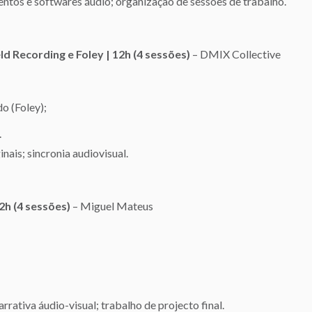
tos e softwares áudio; organização de sessões de trabalho.
d Recording e Foley | 12h (4 sessões)
– DMIX Collective
o (Foley);
.
ais; sincronia audiovisual.
2h (4 sessões)
– Miguel Mateus
rativa áudio-visual; trabalho de projecto final.