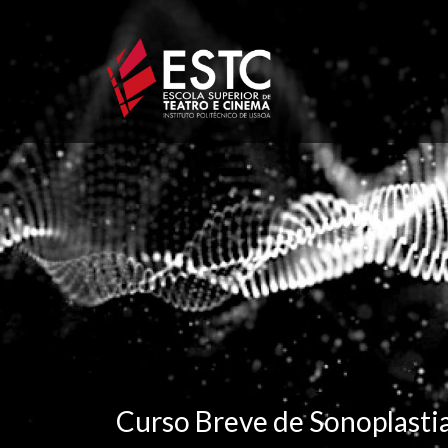
Passar
para
o
conteúdo
principal
Curso Breve de Sonoplasti