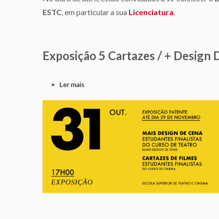
Aberto
ESTC
, em particular a sua
Licenciatura
.
de
Cinema
na
ESTC
Exposição 5 Cartazes / + Design
Ler mais
sobre
Exposição
5
Cartazes
/
+
Design
de
Cena