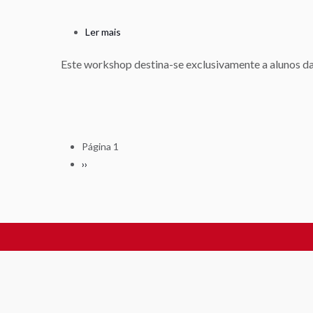
Ler mais
sobre
Workshop
Este workshop
destina-se exclusivamente a alunos d
-
"More
than
soundtrack"
Página 1
Paginação
Próxima
››
página