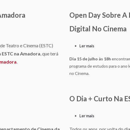
 Amadora
Open Day Sobre A
Digital No Cinema
 de Teatro e Cinema (ESTC)
Ler mais
sobre
Open
ma ESTC na Amadora
, que terá
Dia 15 de julho às 18h
encontram
Day
Amadora
.
programa de estudos para o ano 
sobre
no Cinema.
a
Pós-
Graduação
em
O Dia + Curto Na 
Pós-
Produção
Ler mais
sobre
Digital
O
no
epartamento de Cinema da
Todos os anos, por volta do di