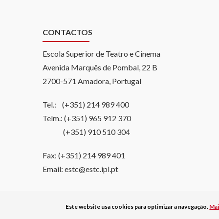
CONTACTOS
Escola Superior de Teatro e Cinema
Avenida Marquês de Pombal, 22 B
2700-571 Amadora, Portugal
Tel.: (+351) 214 989 400
Telm.: (+351) 965 912 370
(+351) 910 510 304
Fax: (+351) 214 989 401
Email: estc@estc.ipl.pt
© Copyright Politécnico
Este website usa cookies para optimizar a navegação.
Mai