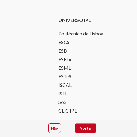
UNIVERSO IPL
Politécnico de Lisboa
ESCS
ESD
ESELx
ESML
ESTeSL
ISCAL
ISEL
SAS
CLiC IPL
ade
|
Política de Privacidade
Não
Aceitar