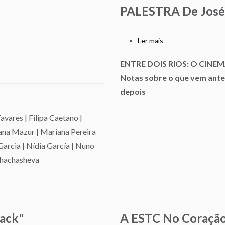
PALESTRA De José
Ler mais
sobre
PALESTRA
ENTRE DOIS RIOS: O CINE
de
Notas sobre o que vem ante
José
Bogalheiro
depois
avares | Filipa Caetano |
iana Mazur | Mariana Pereira
Garcia | Nídia García | Nuno
 Khachasheva
ack"
A ESTC No Coraçã