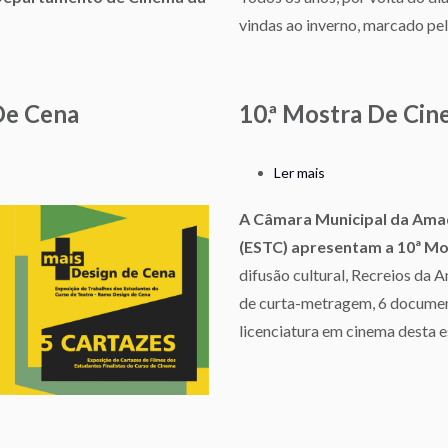
Dia
Cinema
vindas ao inverno, marcado pe
+
Curto
na
ESTC
 De Cena
10.ª Mostra De Ci
Ler mais
sobre
10.ª
A Câmara Municipal da Amad
Mostra
(ESTC) apresentam a 10ª Mo
de
Cinema
difusão cultural, Recreios da 
ESTC
de curta-metragem, 6 document
na
licenciatura em cinema desta e
Amadora