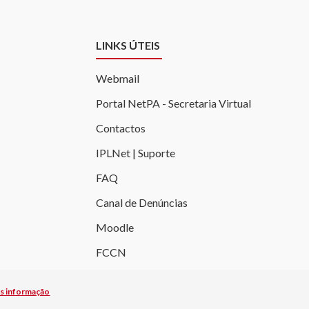
LINKS ÚTEIS
Webmail
Portal NetPA - Secretaria Virtual
Contactos
IPLNet | Suporte
FAQ
Canal de Denúncias
Moodle
FCCN
 de Lisboa 2019-
2026. Todos os direitos reservados. |
Acessibilid
s informação