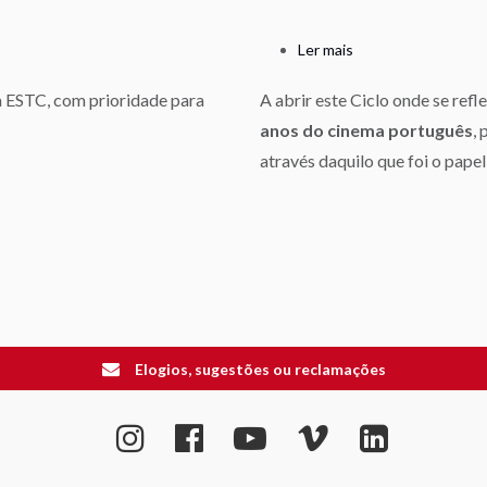
Ler mais
sobre
A
a ESTC, com prioridade para
A abrir este Ciclo onde se refl
ESTC
anos do cinema português
,
no
Coração
através daquilo que foi o pape
do
Cinema
Português
Elogios, sugestões ou reclamações