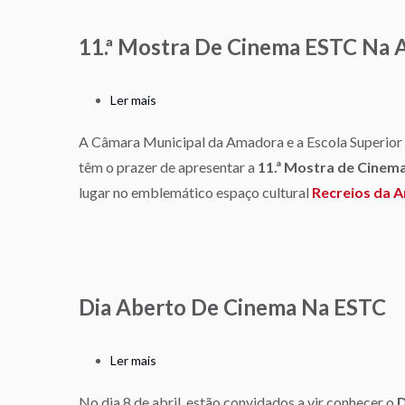
estrutural
11.ª Mostra De Cinema ESTC Na
Ler mais
sobre
11.ª
A Câmara Municipal da Amadora e a Escola Superior
Mostra
têm o prazer de apresentar a
11.ª Mostra de Cine
de
Cinema
lugar no emblemático espaço cultural
Recreios da 
ESTC
na
Amadora
Dia Aberto De Cinema Na ESTC
Ler mais
sobre
Dia
No dia 8 de abril, estão convidados a vir conhecer o
D