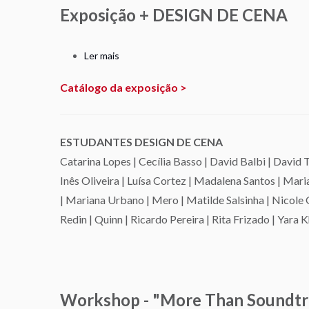
Exposição + DESIGN DE CENA
Ler mais
sobre
Exposição
Catálogo da exposição >
+
DESIGN
DE
ESTUDANTES DESIGN DE CENA
CENA
Catarina Lopes | Cecília Basso | David Balbi | David T
Inês Oliveira | Luísa Cortez | Madalena Santos | Mar
| Mariana Urbano | Mero | Matilde Salsinha | Nicole 
Redin | Quinn | Ricardo Pereira | Rita Frizado | Yara
Workshop - "More Than Soundtr